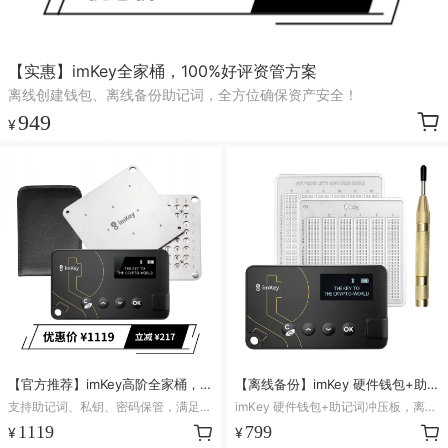
【实惠】imKey全家桶，100%好评资管方案
离线创建钱包、离线备份助记词，全方位确保资产安全！
949
¥
【官方推荐】imKey高阶全家桶，支
【离线备份】imKey 硬件钱包+助记
持更安全玩法
词冲压板L1 Pro
支持助记词、私钥、密码保管，满足自
imKey 硬件钱包+助记词冲压板，离线
定义二次加密需求！
创建+离线备份，提升数字资产安全！
1119
799
¥
¥