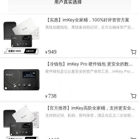
【实惠】imKey全家桶，100%好评资管方案
离线创建钱包、离线备份助记词，全方位确保资产安
全！
949
¥
【冷钱包】imKey Pro 硬件钱包 更安全的数字
资产保管工具
硬件钱包是公认最安全的资产保管工具，imKey Pro 硬
件钱包采用军工级安全芯片，离线创建存储助记词，离
线签名守护资产安全！
738
¥
【官方推荐】imKey高阶全家桶，支持更安全玩
法
支持助记词、私钥、密码保管，满足自定义二次加密需
求！