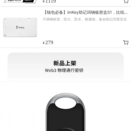
1119
¥
【钱包必备】imKey助记词钢板密盒S1，比纸张
更可靠
不锈钢材质，防火、防水、耐腐蚀，备份助记词更安全
279
¥