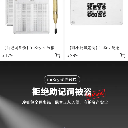
【助记词备份】imKey 冲压板L1
【可小批量定制】imKey 纪念版
Pro ，离线备份 简单可靠
定制密盒 S1
179
299
¥
¥