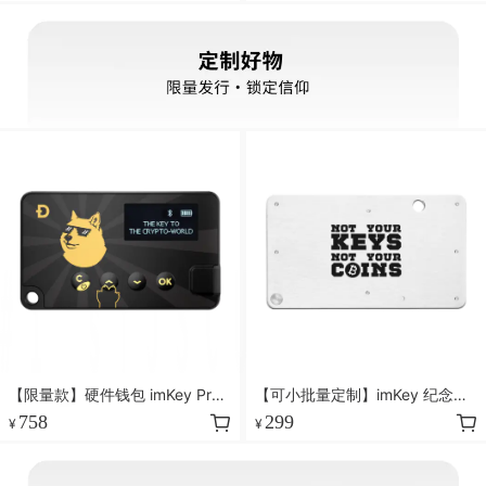
【限量款】硬件钱包 imKey Pro
【可小批量定制】imKey 纪念版
狗狗币定制版
定制密盒 S1
758
299
¥
¥