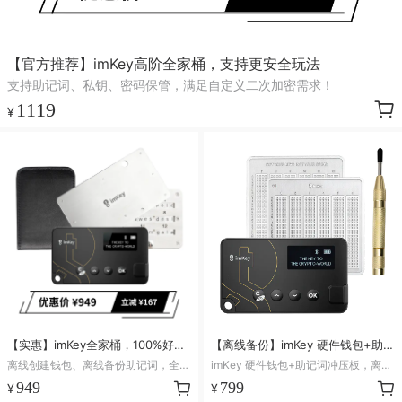
【官方推荐】imKey高阶全家桶，支持更安全玩法
支持助记词、私钥、密码保管，满足自定义二次加密需求！
1119
¥
【实惠】imKey全家桶，100%好评
【离线备份】imKey 硬件钱包+助记
资管方案
词冲压板L1 Pro
离线创建钱包、离线备份助记词，全方
imKey 硬件钱包+助记词冲压板，离线
位确保资产安全！
创建+离线备份，提升数字资产安全！
949
799
¥
¥