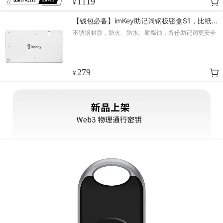
1119
¥
【钱包必备】imKey助记词钢板密盒S1，比纸张
更可靠
不锈钢材质，防火、防水、耐腐蚀，备份助记词更安全
279
¥