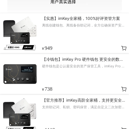
【实惠】imKey全家桶，100%好评资管方案
离线创建钱包、离线备份助记词，全方位确保资产安
全！
949
¥
【冷钱包】imKey Pro 硬件钱包 更安全的数字
资产保管工具
硬件钱包是公认最安全的资产保管工具，imKey Pro 硬
件钱包采用军工级安全芯片，离线创建存储助记词，离
线签名守护资产安全！
738
¥
【官方推荐】imKey高阶全家桶，支持更安全玩
法
支持助记词、私钥、密码保管，满足自定义二次加密需
求！