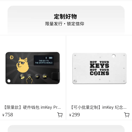
【限量款】硬件钱包 imKey Pro
【可小批量定制】imKey 纪念版
狗狗币定制版
定制密盒 S1
758
299
¥
¥