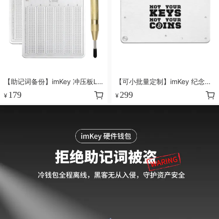
【助记词备份】imKey 冲压板L1
【可小批量定制】imKey 纪念版
Pro ，离线备份 简单可靠
定制密盒 S1
179
299
¥
¥